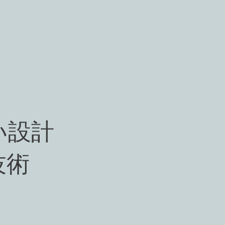
い設計
技術