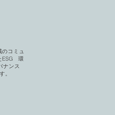
域のコミュ
ESG 環
）ガバナンス
ます。